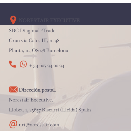
NORESTAIR EXECUTIVE
SBC Diagonal -Trade
Gran via Cales III, n. 98
Planta, 10, O8028 Barcelona
+ 34 607 94 00 94
Dirección postal.
Norestair Executive.
Llobet, 1, 25657 Biscarri (Lleida) Spain
nrt@norestair.com