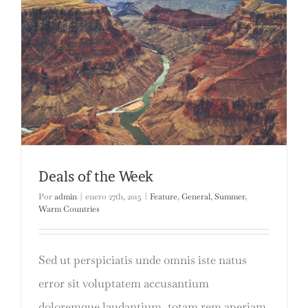
Deals of the Week
Por
admin
|
enero 27th, 2015
|
Feature
,
General
,
Summer
,
Warm Countries
Sed ut perspiciatis unde omnis iste natus
error sit voluptatem accusantium
doloremque laudantium, totam rem aperiam,