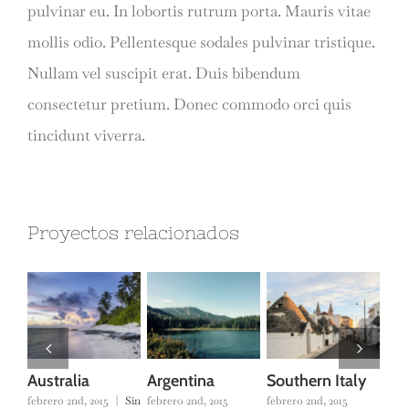
pulvinar eu. In lobortis rutrum porta. Mauris vitae
mollis odio. Pellentesque sodales pulvinar tristique.
Nullam vel suscipit erat. Duis bibendum
consectetur pretium. Donec commodo orci quis
tincidunt viverra.
Proyectos relacionados
Australia
Argentina
Southern Italy
Ca
febrero 2nd, 2015
|
Sin
febrero 2nd, 2015
febrero 2nd, 2015
ener